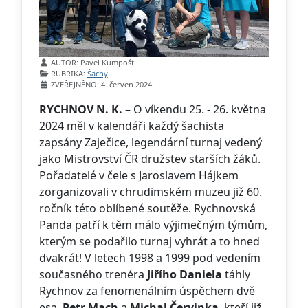
Základní údaje
AUTOR:
Pavel Kumpošt
RUBRIKA:
Šachy
ZVEŘEJNĚNO: 4. červen 2024
RYCHNOV N. K.
– O víkendu 25. - 26. května
2024 měl v kalendáři každý šachista
zapsány Zaječice, legendární turnaj vedený
jako Mistrovství ČR družstev starších žáků.
Pořadatelé v čele s Jaroslavem Hájkem
zorganizovali v chrudimském muzeu již 60.
ročník této oblíbené soutěže. Rychnovská
Panda patří k těm málo výjimečným týmům,
kterým se podařilo turnaj vyhrát a to hned
dvakrát! V letech 1998 a 1999 pod vedením
současného trenéra
Jiřího Daniela
táhly
Rychnov za fenomenálním úspěchem dvě
esa,
Petr Mach
a
Michal Červinka
, kteří již