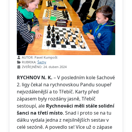
Základní údaje
AUTOR:
Pavel Kumpošt
RUBRIKA:
Šachy
ZVEŘEJNĚNO: 24. duben 2024
RYCHNOV N. K.
– V posledním kole šachové
2. ligy čekal na rychnovskou Pandu soupeř
nejvzdálenější a to Třebíč. Karty před
zápasem byly rozdány jasně, Třebíč
sestoupí, ale
Rychnováci měli stále solidní
šanci na třetí místo
. Snad i proto se na tu
dálku vydala jedna z nejsilnějších sestav v
celé sezóně. A povedlo se! Více už o zápase