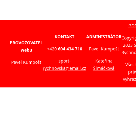
GD
KONTAKT
ADMINISTRÁTOR
Copyri
PROVOZOVATEL
2023 
+420
604 434 710
Pavel Kumpošt
webu
Rychno
sport-
Kateřina
Pavel Kumpošt
Všec
rychnovska@email.cz
Šimáčková
prá
vyhra