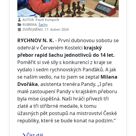
Základní údaje
AUTOR:
Pavel Kumpošt
RUBRIKA:
Šachy
ZVEŘEJNĚNO: 17. duben 2024
RYCHNOV N. K.
- První dubnovou sobotu se
odehrál v Červeném Kostelci
krajský
přebor rapid šachu
jednotlivců do 14 let.
Poměřit si své síly s konkurencí z kraje se
vydalo i sedm rychnovských Panďáků. A jak
se našim vedlo, na to jsem se zeptal
Milana
Dvořáka
, asistenta trenéra Pandy. „I přes
malé zastoupení Pandy v krajském přeboru
byla mise úspěšná. Naši hráči přivezli tři
zlaté a tři stříbrné medaile, k tomu
úžasných pět postupů na mistrovství České
republiky, které se bude konat na podzim.“
Číst dál …