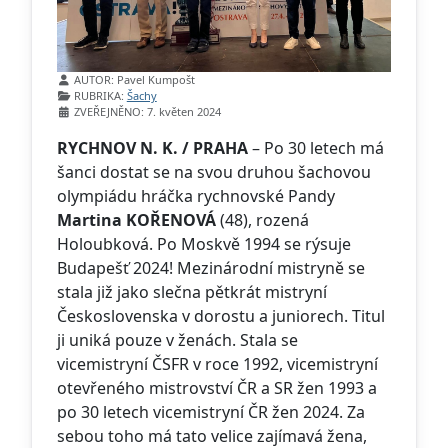
Základní údaje
AUTOR:
Pavel Kumpošt
RUBRIKA:
Šachy
ZVEŘEJNĚNO: 7. květen 2024
RYCHNOV N. K. / PRAHA
– Po 30 letech má
šanci dostat se na svou druhou šachovou
olympiádu hráčka rychnovské Pandy
Martina KOŘENOVÁ
(48), rozená
Holoubková. Po Moskvě 1994 se rýsuje
Budapešť 2024! Mezinárodní mistryně se
stala již jako slečna pětkrát mistryní
Československa v dorostu a juniorech. Titul
ji uniká pouze v ženách. Stala se
vicemistryní ČSFR v roce 1992, vicemistryní
otevřeného mistrovství ČR a SR žen 1993 a
po 30 letech vicemistryní ČR žen 2024. Za
sebou toho má tato velice zajímavá žena,