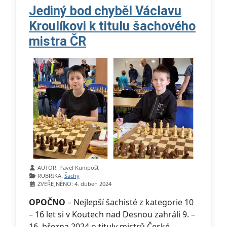
Jediný bod chyběl Václavu
Kroulíkovi k titulu šachového
mistra ČR
Základní údaje
AUTOR:
Pavel Kumpošt
RUBRIKA:
Šachy
ZVEŘEJNĚNO: 4. duben 2024
OPOČNO
– Nejlepší šachisté z kategorie 10
– 16 let si v Koutech nad Desnou zahráli 9. –
16. března 2024 o tituly mistrů České