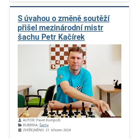
S úvahou o změně soutěží
přišel mezinárodní mistr
šachu Petr Kačírek
Základní údaje
AUTOR:
Pavel Kumpošt
RUBRIKA:
Šachy
ZVEŘEJNĚNO: 21. březen 2024