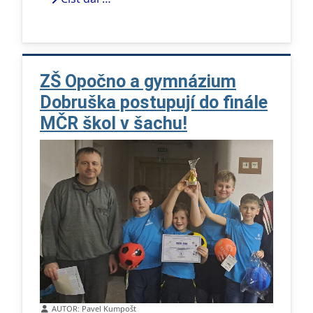
ZŠ Opočno a gymnázium
Dobruška postupují do finále
MČR škol v šachu!
Základní údaje
AUTOR:
Pavel Kumpošt