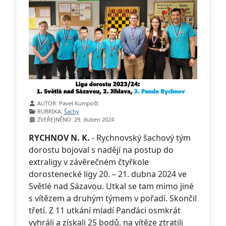
Základní údaje
AUTOR:
Pavel Kumpošt
RUBRIKA:
Šachy
ZVEŘEJNĚNO: 29. duben 2024
RYCHNOV N. K.
- Rychnovský šachový tým
dorostu bojoval s nadějí na postup do
extraligy v závěrečném čtyřkole
dorostenecké ligy 20. – 21. dubna 2024 ve
Světlé nad Sázavou. Utkal se tam mimo jiné
s vítězem a druhým týmem v pořadí. Skončil
třetí. Z 11 utkání mladí Panďáci osmkrát
vyhráli a získali 25 bodů, na vítěze ztratili