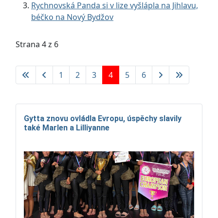
Rychnovská Panda si v lize vyšlápla na Jihlavu,
béčko na Nový Bydžov
Strana 4 z 6
1
2
3
4
5
6
Gytta znovu ovládla Evropu, úspěchy slavily
také Marlen a Lilliyanne