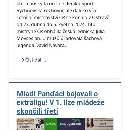
která poskytla on-line deníku Sport
Rychnovska rozhovor, ale daleko více.
Letošní mistrovství ČR se konalo v Ostravě
od 27. dubna do 5. května 2024. Titul
mistryně ČR obhájila česká jednička Julia
Movsesjan. U mužů úřadovala šachová
legenda David Navara.
Číst dál …
Mladí Panďáci bojovali o
extraligu! V 1. lize mládeže
skončili třetí