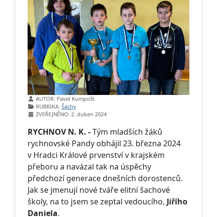
Základní údaje
AUTOR:
Pavel Kumpošt
RUBRIKA:
Šachy
ZVEŘEJNĚNO: 2. duben 2024
RYCHNOV N. K. -
Tým mladších žáků
rychnovské Pandy obhájil 23. března 2024
v Hradci Králové prvenství v krajském
přeboru a navázal tak na úspěchy
předchozí generace dnešních dorostenců.
Jak se jmenují nové tváře elitní šachové
školy, na to jsem se zeptal vedoucího,
Jiřího
Daniela
.