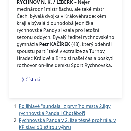
RYCHNOV N. K. / LIBERK
– Nejen
mezinárodní mistr šachu, ale také mistr
Čech, bývalá dvojka v Královéhradeckém
kraji a bývalá dlouhodobá jednička
rychnovské Pandy si vzala pro letošní
sezonu oddych. Bývalý ředitel rychnovského
gymnázia
Petr KAČÍREK
(48), který odehrál
spoustu partií také v extralize za Turnov,
Hradec Králové a Brno si našel čas a poskytl
rozhovor on-line deníku Sport Rychnovska.
Číst dál …
Po Jihlavě "sundala" z prvního místa 2.ligy
rychnovská Panda i Chotěboř!
Rychnovská Panda v 2. lize těsně prohrála, v
KP slaví důležitou výhru