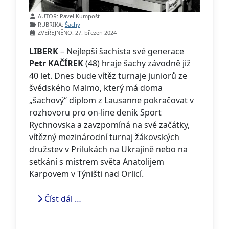
Základní údaje
AUTOR:
Pavel Kumpošt
RUBRIKA:
Šachy
ZVEŘEJNĚNO: 27. březen 2024
LIBERK
– Nejlepší šachista své generace
Petr KAČÍREK
(48) hraje šachy závodně již
40 let. Dnes bude vítěz turnaje juniorů ze
švédského Malmö, který má doma
„šachový“ diplom z Lausanne pokračovat v
rozhovoru pro on-line deník Sport
Rychnovska a zavzpomíná na své začátky,
vítězný mezinárodní turnaj žákovských
družstev v Prilukách na Ukrajině nebo na
setkání s mistrem světa Anatolijem
Karpovem v Týništi nad Orlicí.
Číst dál …