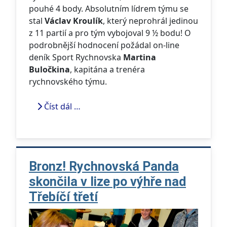
pouhé 4 body. Absolutním lídrem týmu se
stal
Václav Kroulík
, který neprohrál jedinou
z 11 partií a pro tým vybojoval 9 ½ bodu! O
podrobnější hodnocení požádal on-line
deník Sport Rychnovska
Martina
Buločkina
, kapitána a trenéra
rychnovského týmu.
Číst dál …
Bronz! Rychnovská Panda
skončila v lize po výhře nad
Třebíčí třetí