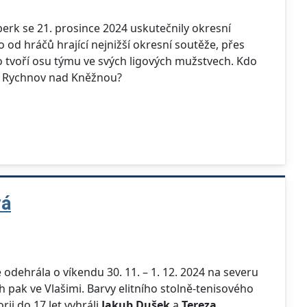
erk se 21. prosince 2024 uskutečnily okresní
o od hráčů hrající nejnižší okresní soutěže, přes
 co tvoří osu týmu ve svých ligových mužstvech. Kdo
T Rychnov nad Kněžnou?
vá
 odehrála o víkendu 30. 11. – 1. 12. 2024 na severu
h pak ve Vlašimi. Barvy elitního stolně-tenisového
rii do 17 let vyhráli
Jakub Dušek
a
Tereza