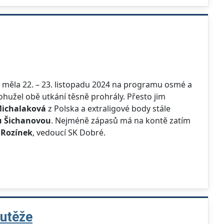
en měla 22. – 23. listopadu 2024 na programu osmé a
ohužel obě utkání těsně prohrály. Přesto jim
Michalaková
z Polska a extraligové body stále
 Šichanovou
. Nejméně zápasů má na kontě zatím
 Rozínek
, vedoucí SK Dobré.
outěže