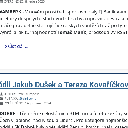
ZVEŘEJNĚNO: 8. leden 2025
VAMBERK
- V novém prostředí sportovní haly TJ Baník Vamb
přebory dospělých. Startovní listina byla opravdu pestrá a t
hráče pravidelně startující v krajských soutěžích, až po ty,
vyhrál a jak turnaj hodnotí
Tomáš Malík
, předseda VV RSS
Číst dál …
ádli Jakub Dušek a Tereza Kovaříčko
Základní údaje
AUTOR:
Pavel Kumpošt
RUBRIKA:
Stolní tenis
ZVEŘEJNĚNO: 14. prosinec 2024
DOBRÉ
- Třetí série celostátních BTM turnajů této sezóny se
Čech v Jablonci nad Nisou a Liberci. Pro kategorii nejmenšíc
oddílu SK Dobré byly opět vidět! Republikový turnaj v katego