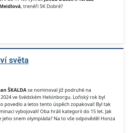
Meidlová
, trenéři SK Dobré?
ví světa
Jan ŠKALDA
se nominoval již podruhé na
adu 2024 ve švédském Helsinborgu. Loňský rok byl
o povedlo a letos tento úspěch zopakoval! Byl tak
naci vybojovali! Oba hráli kategorii do 15 let. Jak
ále jeho snem olympiáda? Na to vše odpověděl Honza