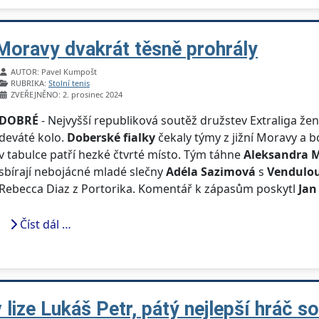
 Moravy dvakrát těsně prohrály
Základní údaje
AUTOR:
Pavel Kumpošt
RUBRIKA:
Stolní tenis
ZVEŘEJNĚNO: 2. prosinec 2024
DOBRÉ
- Nejvyšší republiková soutěž družstev Extraliga ž
deváté kolo.
Doberské fialky
čekaly týmy z jižní Moravy a b
v tabulce patří hezké čtvrté místo. Tým táhne
Aleksandra 
sbírají nebojácné mladé slečny
Adéla Sazimová
s
Vendulou
Rebecca Diaz z Portorika. Komentář k zápasům poskytl
Jan
Číst dál …
 lize Lukáš Petr, pátý nejlepší hráč s