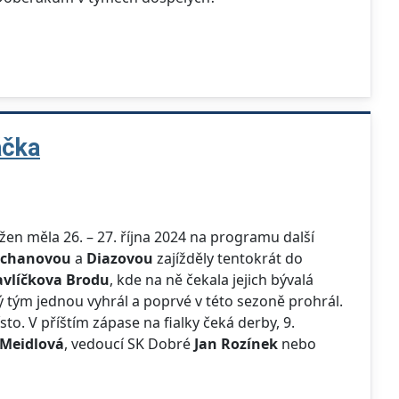
áčka
 žen měla 26. – 27. října 2024 na programu další
Šichanovou
a
Diazovou
zajížděly tentokrát do
vlíčkova Brodu
, kde na ně čekala jejich bývalá
tým jednou vyhrál a poprvé v této sezoně prohrál.
to. V příštím zápase na fialky čeká derby, 9.
 Meidlová
, vedoucí SK Dobré
Jan Rozínek
nebo