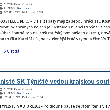
Základní údaje
AUTOR:
Pavel Kumpošt
RUBRIKA:
Stolní tenis
ZVEŘEJNĚNO: 26. listopad 2024
KOSTELEC N. O.
– Další zápasy mají za sebou hráči
TTC Kost
devíti odehraných kolech je Kostelec s bilancí tří výher a š
vůbec špatně pro nejlepší mužský tým našeho okresu, nováčka
na to říká Karel Malík, nejzkušenější hráč v týmu a člen VV T
Číst dál …
enisté SK Týniště vedou krajskou sou
Základní údaje
AUTOR:
Pavel Kumpošt
RUBRIKA:
Stolní tenis
ZVEŘEJNĚNO: 15. listopad 2024
TÝNIŠTĚ NAD ORLICÍ
– Po dlouhé pauze se stolní tenis v Tý