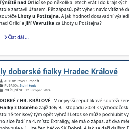
Týniště nad Orlicí
se po několika letech vrátil do krajských 
stole zastavil úžasem. Pět zápasů, pět výher, navíc vítězné d
soutěže
Lhoty u Potštejna
. A jak hodnotí dosavadní výsle
nad Orlicí a
Jiří Vavruška
za Lhoty u Potštejna?
Číst dál …
y doberské fialky Hradec Králové
Základní údaje
AUTOR:
Pavel Kumpošt
RUBRIKA:
Stolní tenis
ZVEŘEJNĚNO: 12. listopad 2024
DOBRÉ / HR. KRÁLOVÉ
- V nejvyšší republikové soutěži žen
Fialky z Dobrého
zajížděly 9. listopadu 2024 k východočesk
stolně-tenisový tým opět vyhrál! Letos se může pochlubit vyni
ho sice řadí na 4. místo Extraligy, ale má o zápas, až dva m
pohybuje v 1. lize žen béčko SK Dobré. A jak se daří dalš